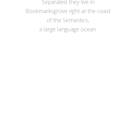
Separated they live in
Bookmarksgrove right at the coast
of the Semantics,
a large language ocean.
ZOOM
VIEW
ZOOM
VIEW
ZOOM
VIEW