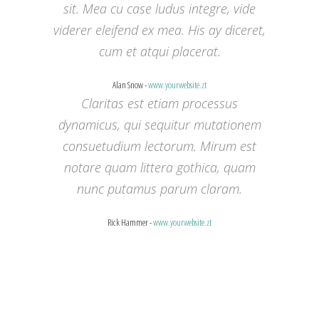
sit. Mea cu case ludus integre, vide
viderer eleifend ex mea. His ay diceret,
cum et atqui placerat.
Alan Snow
-
www.yourwebsite.zt
Claritas est etiam processus
dynamicus, qui sequitur mutationem
consuetudium lectorum. Mirum est
notare quam littera gothica, quam
nunc putamus parum claram.
Rick Hammer
-
www.yourwebsite.zt