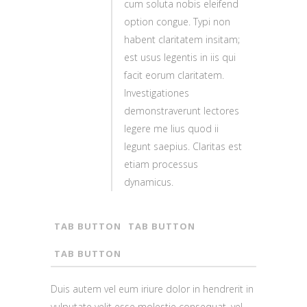
cum soluta nobis eleifend
option congue. Typi non
habent claritatem insitam;
est usus legentis in iis qui
facit eorum claritatem.
Investigationes
demonstraverunt lectores
legere me lius quod ii
legunt saepius. Claritas est
etiam processus
dynamicus.
TAB BUTTON
TAB BUTTON
TAB BUTTON
Duis autem vel eum iriure dolor in hendrerit in
vulputate velit esse molestie consequat, vel