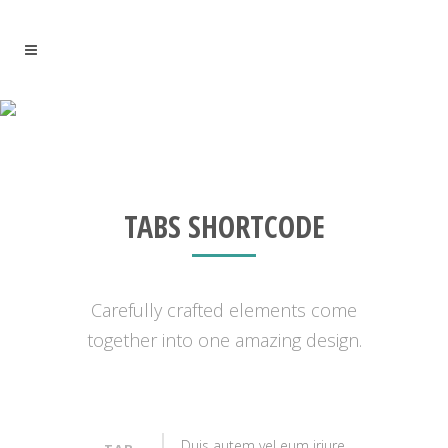
TABS
TABS SHORTCODE
Carefully crafted elements come
together into one amazing design.
Duis autem vel eum iriure