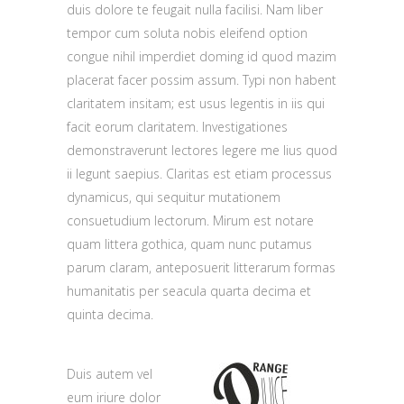
duis dolore te feugait nulla facilisi. Nam liber
tempor cum soluta nobis eleifend option
congue nihil imperdiet doming id quod mazim
placerat facer possim assum. Typi non habent
claritatem insitam; est usus legentis in iis qui
facit eorum claritatem. Investigationes
demonstraverunt lectores legere me lius quod
ii legunt saepius. Claritas est etiam processus
dynamicus, qui sequitur mutationem
consuetudium lectorum. Mirum est notare
quam littera gothica, quam nunc putamus
parum claram, anteposuerit litterarum formas
humanitatis per seacula quarta decima et
quinta decima.
Duis autem vel
eum iriure dolor