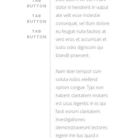
TAB
BUTTON
dolor in hendrerit in vulput
ate velit esse molestie
TAB
BUTTON
consequat, vel illum dolore
TAB
eu feugiat nulla facilisis at
BUTTON
vero eros et accumsan et
iusto odio dignissim qui
blandit praesent.
Nam liber tempor cum
soluta nobis eleifend
option congue. Typi non
habent claritatem insitam;
est usus legentis in iis qui
facit eorum claritatem.
Investigationes
demonstraverunt lectores
legere me lius quod ii