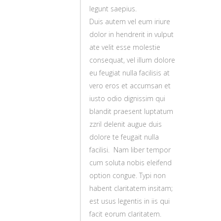
legunt saepius.
Duis autem vel eum iriure
dolor in hendrerit in vulput
ate velit esse molestie
consequat, vel illum dolore
eu feugiat nulla facilisis at
vero eros et accumsan et
iusto odio dignissim qui
blandit praesent luptatum
zzril delenit augue duis
dolore te feugait nulla
facilisi. Nam liber tempor
cum soluta nobis eleifend
option congue. Typi non
habent claritatem insitam;
est usus legentis in iis qui
facit eorum claritatem.