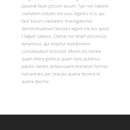
placerat facer possim assum. Typi non habent
claritatem insitam; est usus legentis in iis qui
facit eorum claritatem. Investigationes
demonstraverunt lectores legere me lius quod
ii legunt saepius. Claritas est etiam processus
dynamicus, qui sequitur mutationem
consuetudium lectorum. Mirum est notare
quam littera gothica, quam nunc putamus
parum claram, anteposuerit litterarum formas
humanitatis per seacula quarta decima et
quinta decima.