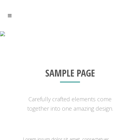
ZOOM OUT PARALLAX
SAMPLE PAGE
Carefully crafted elements come
together into one amazing design.
Lorem ipsum dolor sit amet, consectetuer