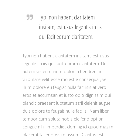
Typi non habent claritatem
insitam; est usus legentis in iis
qui facit eorum claritatem.
Typi non habent claritatem insitam; est usus
legentis in iis qui facit eorum claritatem. Duis
autem vel eum iriure dolor in hendrerit in
vulputate velit esse molestie consequat, vel
illum dolore eu feugiat nulla facilisis at vero
eros et accumsan et iusto odio dignissim qui
blandit praesent luptatum zzril delenit augue
duis dolore te feugait nulla facilisi. Nam liber
tempor cum soluta nobis eleifend option
congue nihil imperdiet doming id quod mazim
placerat facer possim assum. Claritas est