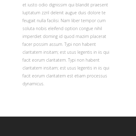
et iusto odio dignissim qui blandit praesent
luptatum zzril delenit augue duis dolore te
feugait nulla facilisi. Nam liber tempor cum
soluta nobis eleifend option congue nihil
imperdiet doming id quod mazim placerat
facer possim assum. Typi non habent
claritatem insitam; est usus legentis in iis qui
facit eorum claritatem. Typi non habent
claritatem insitam; est usus legentis in iis qui
facit eorum claritatem est etiam processus
dynamicus.