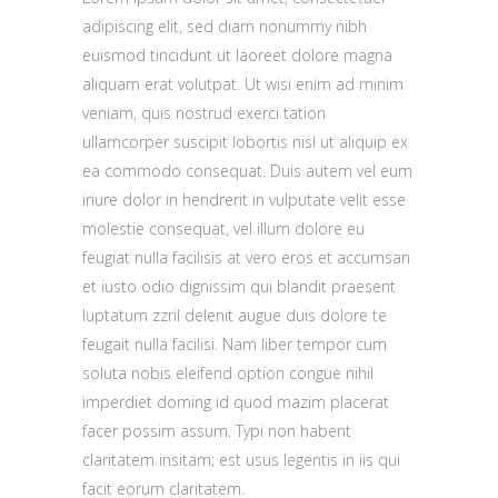
adipiscing elit, sed diam nonummy nibh
euismod tincidunt ut laoreet dolore magna
aliquam erat volutpat. Ut wisi enim ad minim
veniam, quis nostrud exerci tation
ullamcorper suscipit lobortis nisl ut aliquip ex
ea commodo consequat. Duis autem vel eum
iriure dolor in hendrerit in vulputate velit esse
molestie consequat, vel illum dolore eu
feugiat nulla facilisis at vero eros et accumsan
et iusto odio dignissim qui blandit praesent
luptatum zzril delenit augue duis dolore te
feugait nulla facilisi. Nam liber tempor cum
soluta nobis eleifend option congue nihil
imperdiet doming id quod mazim placerat
facer possim assum. Typi non habent
claritatem insitam; est usus legentis in iis qui
facit eorum claritatem.