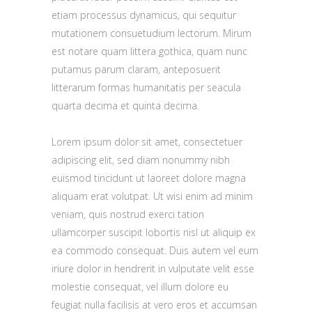
etiam processus dynamicus, qui sequitur
mutationem consuetudium lectorum. Mirum
est notare quam littera gothica, quam nunc
putamus parum claram, anteposuerit
litterarum formas humanitatis per seacula
quarta decima et quinta decima.
Lorem ipsum dolor sit amet, consectetuer
adipiscing elit, sed diam nonummy nibh
euismod tincidunt ut laoreet dolore magna
aliquam erat volutpat. Ut wisi enim ad minim
veniam, quis nostrud exerci tation
ullamcorper suscipit lobortis nisl ut aliquip ex
ea commodo consequat. Duis autem vel eum
iriure dolor in hendrerit in vulputate velit esse
molestie consequat, vel illum dolore eu
feugiat nulla facilisis at vero eros et accumsan